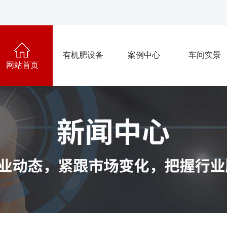
有机肥设备
案例中心
车间实景
网站首页