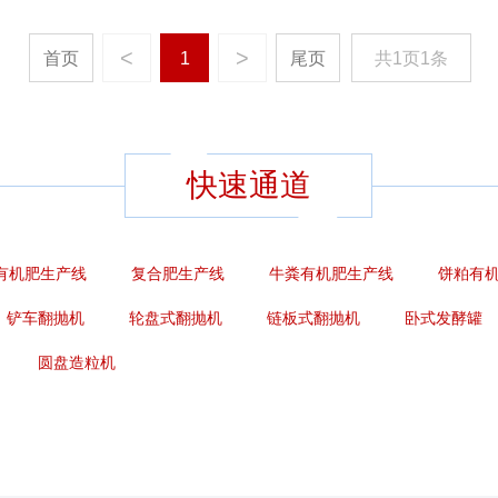
<
>
首页
1
尾页
共1页1条
快速通道
有机肥生产线
复合肥生产线
牛粪有机肥生产线
饼粕有
铲车翻抛机
轮盘式翻抛机
链板式翻抛机
卧式发酵罐
圆盘造粒机