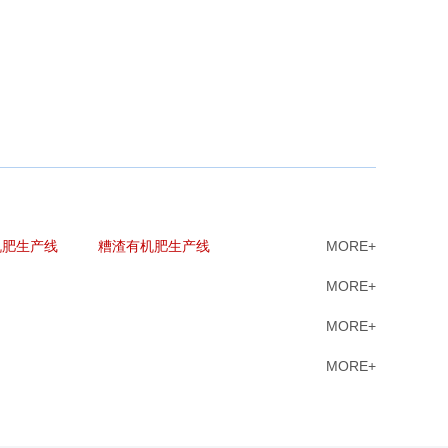
机肥生产线
糟渣有机肥生产线
MORE+
MORE+
MORE+
MORE+