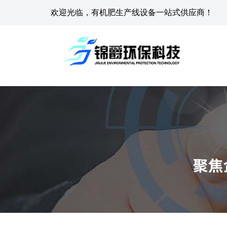
欢迎光临，有机肥生产线设备一站式供应商！